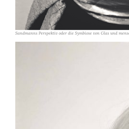
Sandmanns Perspektiv oder die Symbiose von
Glas und mensc